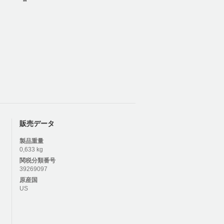
販売データ
製品重量
0,633 kg
関税分類番号
39269097
原産国
US