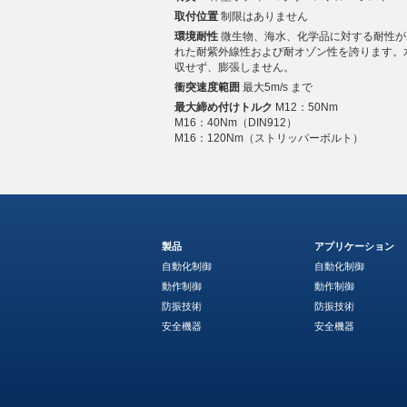
取付位置
制限はありません
環境耐性
微生物、海水、化学品に対する耐性が
れた耐紫外線性および耐オゾン性を誇ります。
収せず、膨張しません。
衝突速度範囲
最大5m/s まで
最大締め付けトルク
M12：50Nm
M16：40Nm（DIN912）
M16：120Nm（ストリッパーボルト）
製品
アプリケーション
自動化制御
自動化制御
動作制御
動作制御
防振技術
防振技術
安全機器
安全機器