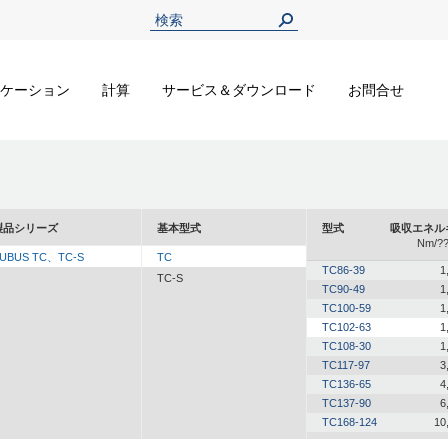
ケーション
計算
サービス＆ダウンロード
お問合せ
製品シリーズ
基本型式
型式
吸収エネル
Nm/??
UBUS TC、TC-S
TC
TC86-39
1
TC-S
TC90-49
1
TC100-59
1
TC102-63
1
TC108-30
1
TC117-97
3
TC136-65
4
TC137-90
6
TC168-124
10