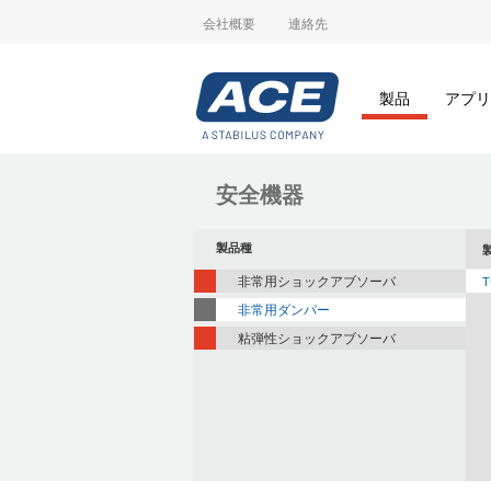
会社概要
連絡先
製品
アプリ
安全機器
製品種
非常用ショックアブソーバ
T
非常用ダンパー
粘弾性ショックアブソーバ