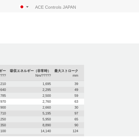
ACE Controls JAPAN
ギー
吸収エネルギー（非常時）
最大ストローク
???
Nm/?????
mm
,210
1,695
39
,640
2,295
49
,785
2,500
59
,970
2,760
63
,900
2,660
30
,710
5,195
97
,250
5,950
65
,350
8,890
90
,100
14,140
124