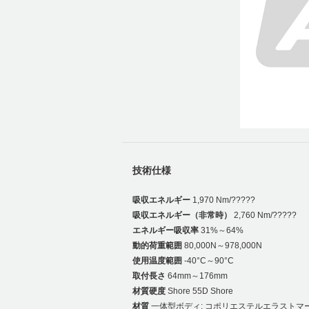
技術仕様
吸収エネルギー
1,970 Nm/?????
吸収エネルギー（非常時）
2,760 Nm/?????
エネルギー吸収率
31%～64%
動的荷重範囲
80,000N～978,000N
使用温度範囲
-40°C～90°C
取付長さ
64mm～176mm
材質硬度
Shore 55D Shore
材質
一体型ボディ: コポリエステルエラストマ