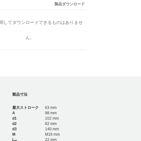
製品ダウンロード
関してダウンロードできるものはありませ
ん。
製品寸法
最大ストローク
63 mm
A
98 mm
d1
102 mm
d2
82 mm
d3
140 mm
M
M16 mm
L
22 mm
M