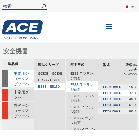
ナ
ビ
を
安全機器
呼
製品種
製品シリーズ
基本型式
型式
吸収エ
ぶ
ルギ
非常用シ
SCS38～SCS63
EB63-F フラン
Nm/????
ジ前面
ョックア
CB63～CB160
ブソーバ
EB63-R フラン
EB63～EB160
EB63-100-R
16,00
ジ背面
非常用ダ
EB63-200-R
32,00
EB100-F フラン
ンパー
EB63-300-R
48,00
ジ前面
EB63-400-R
64,00
粘弾性シ
EB100-R フラン
ョックア
EB63-500-R
80,00
ジ背面
ブソーバ
EB160-F フラン
ジ前面
EB160-R フラン
ジ背面