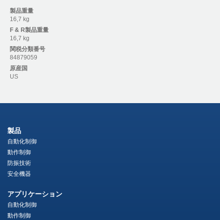
製品重量
16,7 kg
F & R
製品重量
16,7 kg
関税分類番号
84879059
原産国
US
製品
自動化制御
動作制御
防振技術
安全機器
アプリケーション
自動化制御
動作制御