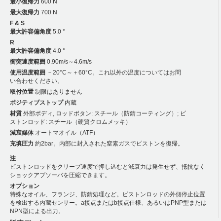
最小復帰力
600 N
最大復帰力
700 N
F & S
最大許容偏角度
5.0 °
R
最大許容偏角度
4.0 °
衝突速度範囲
0.90m/s～4.6m/s
使用温度範囲
－20°C～＋60°C。これ以外の温度についてはお問
い合わせください。
取付位置
制限はありません
ポジティブストップ
内蔵
材質
外部ボディ, ロッドボタン: スチール（防錆コーティング）; ピ
ストンロッド: スチール（硬質クロムメッキ）
減衰媒体
オートマオイル（ATF）
充填圧力
約2bar。内部に封入された窒素ガスでピストンを復帰。
注
ピストンロッドをクリープ速度で押し込むと減衰力は発生せず、抵抗なく
ショックアブソーバを圧縮できます。
オプション
特殊なオイル、フランジ、防錆処理など。ピストンロッドの外側停止位置
を検出する内蔵センサー。a接点またはb接点仕様、あるいはPNP型または
NPN型による出力。