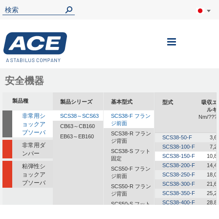
ナ
ビ
を
安全機器
呼
製品種
製品シリーズ
基本型式
型式
吸収エ
ぶ
ルギ
非常用シ
SCS38～SCS63
SCS38-F フラン
Nm/???
ジ前面
ョックア
CB63～CB160
ブソーバ
SCS38-R フラン
EB63～EB160
SCS38-50-F
3,6
ジ背面
非常用ダ
SCS38-100-F
7,2
SCS38-S フット
ンパー
SCS38-150-F
10,8
固定
SCS38-200-F
14,4
粘弾性シ
SCS50-F フラン
ョックア
SCS38-250-F
18,0
ジ前面
ブソーバ
SCS38-300-F
21,6
SCS50-R フラン
SCS38-350-F
25,2
ジ背面
SCS38-400-F
28,8
SCS50-S フット
固定
SCS38-500-F
36,0