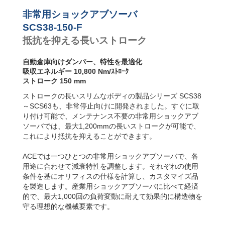
SCS38-600-F
43,2
SCS63-R フラン
ジ背面
SCS38-700-F
50,4
非常用ショックアブソーバ
SCS63-S フット
SCS38-800-F
57,6
SCS38-150-F
固定
抵抗を抑える長いストローク
SCS63-F フラン
ジ前面
自動倉庫向けダンパー、特性を最適化
吸収エネルギー 10,800 Nm/ｽﾄﾛｰｸ
ストローク 150 mm
ストロークの長いスリムなボディの製品シリーズ SCS38
～SCS63も、非常停止向けに開発されました。すぐに取
り付け可能で、メンテナンス不要の非常用ショックアブ
ソーバでは、最大1,200mmの長いストロークが可能で、
これにより抵抗を抑えることができます。
ACEでは一つひとつの非常用ショックアブソーバで、各
用途に合わせて減衰特性を調整します。それぞれの使用
条件を基にオリフィスの仕様を計算し、カスタマイズ品
を製造します。産業用ショックアブソーバに比べて経済
的で、最大1,000回の負荷変動に耐えて効果的に構造物を
守る理想的な機械要素です。