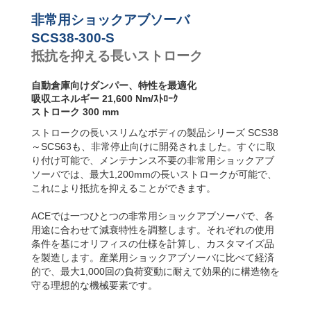
SCS38-600-S
43,2
SCS63-R フラン
ジ背面
SCS38-700-S
50,4
非常用ショックアブソーバ
SCS63-S フット
SCS38-800-S
57,6
SCS38-300-S
固定
抵抗を抑える長いストローク
SCS63-F フラン
ジ前面
自動倉庫向けダンパー、特性を最適化
吸収エネルギー 21,600 Nm/ｽﾄﾛｰｸ
ストローク 300 mm
ストロークの長いスリムなボディの製品シリーズ SCS38
～SCS63も、非常停止向けに開発されました。すぐに取
り付け可能で、メンテナンス不要の非常用ショックアブ
ソーバでは、最大1,200mmの長いストロークが可能で、
これにより抵抗を抑えることができます。
ACEでは一つひとつの非常用ショックアブソーバで、各
用途に合わせて減衰特性を調整します。それぞれの使用
条件を基にオリフィスの仕様を計算し、カスタマイズ品
を製造します。産業用ショックアブソーバに比べて経済
的で、最大1,000回の負荷変動に耐えて効果的に構造物を
守る理想的な機械要素です。