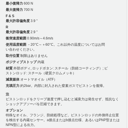
最小復帰力
600 N
最大復帰力
700 N
F & S
最大許容偏角度
3.9 °
R
最大許容偏角度
2.9 °
衝突速度範囲
0.90m/s～4.6m/s
使用温度範囲
－20°C～＋60°C。これ以外の温度についてはお問
い合わせください。
取付位置
制限はありません
ポジティブストップ
内蔵
材質
外部ボディ, ロッドボタン: スチール（防錆コーティング）; ピ
ストンロッド: スチール（硬質クロムメッキ）
減衰媒体
オートマオイル（ATF）
充填圧力
約2bar。内部に封入された窒素ガスでピストンを復帰。
注
ピストンロッドをクリープ速度で押し込むと減衰力は発生せず、抵抗なく
ショックアブソーバを圧縮できます。
オプション
特殊なオイル、フランジ、防錆処理など。ピストンロッドの外側停止位置
を検出する内蔵センサー。a接点またはb接点仕様、あるいはPNP型または
NPN型による出力。