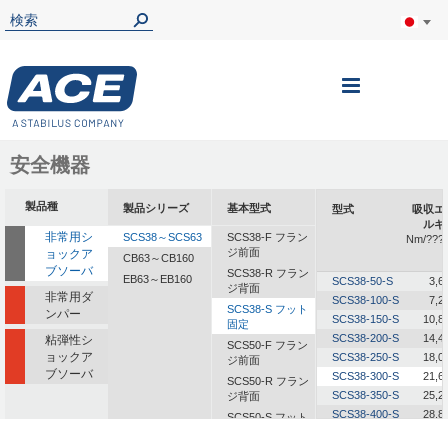
ナ
ビ
を
安全機器
呼
製品種
製品シリーズ
基本型式
型式
吸収エ
ぶ
ルギ
非常用シ
SCS38～SCS63
SCS38-F フラン
Nm/???
ジ前面
ョックア
CB63～CB160
ブソーバ
SCS38-R フラン
EB63～EB160
SCS38-50-S
3,6
ジ背面
非常用ダ
SCS38-100-S
7,2
SCS38-S フット
ンパー
SCS38-150-S
10,8
固定
SCS38-200-S
14,4
粘弾性シ
SCS50-F フラン
ョックア
SCS38-250-S
18,0
ジ前面
ブソーバ
SCS38-300-S
21,6
SCS50-R フラン
SCS38-350-S
25,2
ジ背面
SCS38-400-S
28,8
SCS50-S フット
固定
SCS38-500-S
36,0