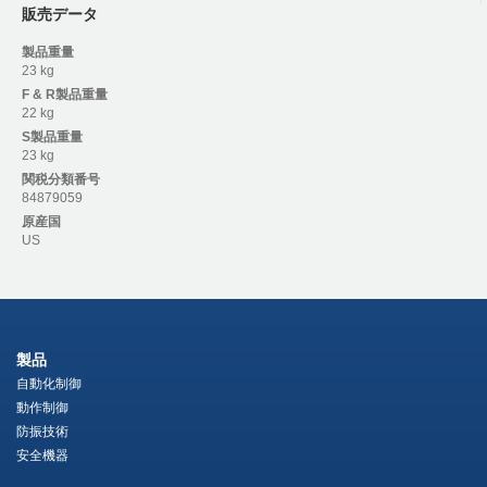
販売データ
製品重量
23 kg
F & R
製品重量
22 kg
S
製品重量
23 kg
関税分類番号
84879059
原産国
US
製品
自動化制御
動作制御
防振技術
安全機器