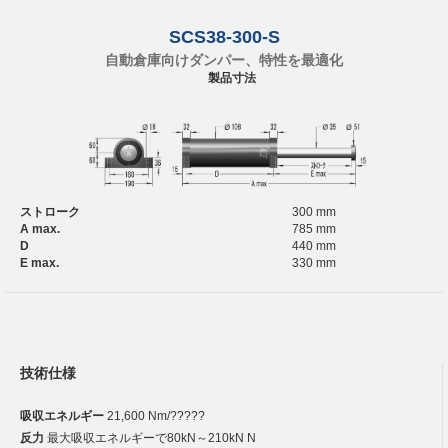
SCS38-300-S
自動倉庫向けダンパー、特性を最適化
製品寸法
ストローク
300 mm
A max.
785 mm
D
440 mm
E max.
330 mm
技術仕様
吸収エネルギー
21,600 Nm/?????
反力
最大吸収エネルギーで80kN～210kN N