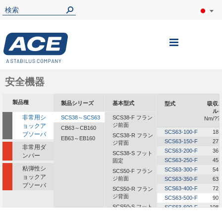
ナ
ビ
を
安全機器
呼
製品種
製品シリーズ
基本型式
型式
吸収
ぶ
ル
非常用シ
SCS38～SCS63
SCS38-F フラン
Nm/??
ジ前面
ョックア
CB63～CB160
SCS63-100-F
18,
ブソーバ
SCS38-R フラン
EB63～EB160
SCS63-150-F
27,
ジ背面
非常用ダ
SCS63-200-F
36,
SCS38-S フット
ンパー
SCS63-250-F
45,
固定
粘弾性シ
SCS63-300-F
54,
SCS50-F フラン
ョックア
ジ前面
SCS63-350-F
63,
ブソーバ
SCS63-400-F
72,
SCS50-R フラン
ジ背面
SCS63-500-F
90,
SCS50-S フット
SCS63-600-F
108,
固定
SCS63-700-F
126,