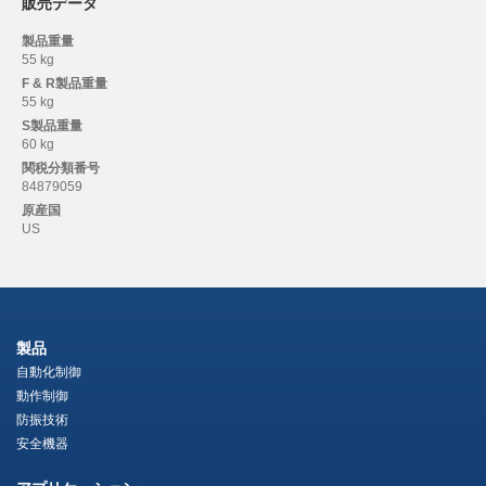
販売データ
製品重量
55 kg
F & R
製品重量
55 kg
S
製品重量
60 kg
関税分類番号
84879059
原産国
US
製品
自動化制御
動作制御
防振技術
安全機器