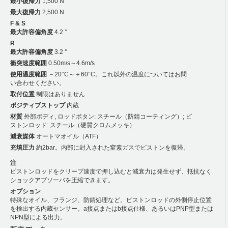
最小復帰力
1,500 N
最大復帰力
2,500 N
F & S
最大許容偏角度
4.2 °
R
最大許容偏角度
3.2 °
衝突速度範囲
0.50m/s～4.6m/s
使用温度範囲
－20°C～＋60°C。これ以外の温度についてはお問
い合わせください。
取付位置
制限はありません
ポジティブストップ
内蔵
材質
外部ボディ, ロッドボタン: スチール（防錆コーティング）; ピ
ストンロッド: スチール（硬質クロムメッキ）
減衰媒体
オートマオイル（ATF）
充填圧力
約2bar。内部に封入された窒素ガスでピストンを復帰。
注
ピストンロッドをクリープ速度で押し込むと減衰力は発生せず、抵抗なく
ショックアブソーバを圧縮できます。
オプション
特殊なオイル、フランジ、防錆処理など。ピストンロッドの外側停止位置
を検出する内蔵センサー。a接点またはb接点仕様、あるいはPNP型または
NPN型による出力。