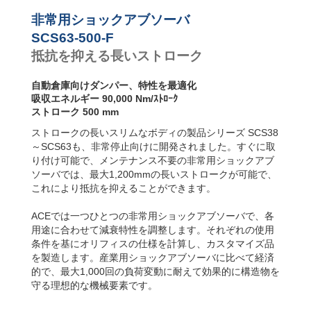
SCS63-R フラン
SCS63-800-F
144,
ジ背面
非常用ショックアブソーバ
SCS63-1000-F
180,
SCS63-S フット
SCS63-1200-F
216,
SCS63-500-F
固定
抵抗を抑える長いストローク
SCS63-F フラン
ジ前面
自動倉庫向けダンパー、特性を最適化
吸収エネルギー 90,000 Nm/ｽﾄﾛｰｸ
ストローク 500 mm
ストロークの長いスリムなボディの製品シリーズ SCS38
～SCS63も、非常停止向けに開発されました。すぐに取
り付け可能で、メンテナンス不要の非常用ショックアブ
ソーバでは、最大1,200mmの長いストロークが可能で、
これにより抵抗を抑えることができます。
ACEでは一つひとつの非常用ショックアブソーバで、各
用途に合わせて減衰特性を調整します。それぞれの使用
条件を基にオリフィスの仕様を計算し、カスタマイズ品
を製造します。産業用ショックアブソーバに比べて経済
的で、最大1,000回の負荷変動に耐えて効果的に構造物を
守る理想的な機械要素です。