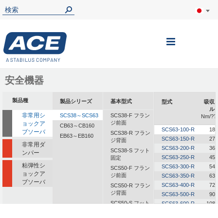
ナ
ビ
を
安全機器
呼
製品種
製品シリーズ
基本型式
型式
吸収
ぶ
ル
非常用シ
SCS38～SCS63
SCS38-F フラン
Nm/??
ジ前面
ョックア
CB63～CB160
SCS63-100-R
18,
ブソーバ
SCS38-R フラン
EB63～EB160
SCS63-150-R
27,
ジ背面
非常用ダ
SCS63-200-R
36,
SCS38-S フット
ンパー
SCS63-250-R
45,
固定
粘弾性シ
SCS63-300-R
54,
SCS50-F フラン
ョックア
ジ前面
SCS63-350-R
63,
ブソーバ
SCS63-400-R
72,
SCS50-R フラン
ジ背面
SCS63-500-R
90,
SCS50-S フット
SCS63-600-R
108,
固定
SCS63-700-R
126,