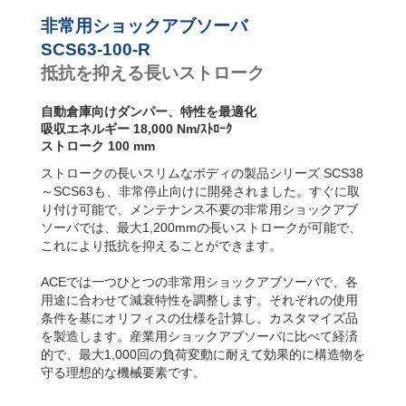
SCS63-R フラン
SCS63-800-R
144,
ジ背面
非常用ショックアブソーバ
SCS63-1000-R
180,
SCS63-S フット
SCS63-1200-R
216,
SCS63-100-R
固定
抵抗を抑える長いストローク
SCS63-F フラン
ジ前面
自動倉庫向けダンパー、特性を最適化
吸収エネルギー 18,000 Nm/ｽﾄﾛｰｸ
ストローク 100 mm
ストロークの長いスリムなボディの製品シリーズ SCS38
～SCS63も、非常停止向けに開発されました。すぐに取
り付け可能で、メンテナンス不要の非常用ショックアブ
ソーバでは、最大1,200mmの長いストロークが可能で、
これにより抵抗を抑えることができます。
ACEでは一つひとつの非常用ショックアブソーバで、各
用途に合わせて減衰特性を調整します。それぞれの使用
条件を基にオリフィスの仕様を計算し、カスタマイズ品
を製造します。産業用ショックアブソーバに比べて経済
的で、最大1,000回の負荷変動に耐えて効果的に構造物を
守る理想的な機械要素です。