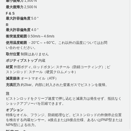
最小復帰力
1,500 N
最大復帰力
2,500 N
F & S
最大許容偏角度
5.0 °
R
最大許容偏角度
4.0 °
衝突速度範囲
0.50m/s～4.6m/s
使用温度範囲
－20°C～＋60°C。これ以外の温度についてはお問
い合わせください。
取付位置
制限はありません
ポジティブストップ
内蔵
材質
外部ボディ, ロッドボタン: スチール（防錆コーティング）; ピ
ストンロッド: スチール（硬質クロムメッキ）
減衰媒体
オートマオイル（ATF）
充填圧力
約2bar。内部に封入された窒素ガスでピストンを復帰。
注
ピストンロッドをクリープ速度で押し込むと減衰力は発生せず、抵抗なく
ショックアブソーバを圧縮できます。
オプション
特殊なオイル、フランジ、防錆処理など。ピストンロッドの外側停止位置
を検出する内蔵センサー。a接点またはb接点仕様、あるいはPNP型または
NPN型による出力。