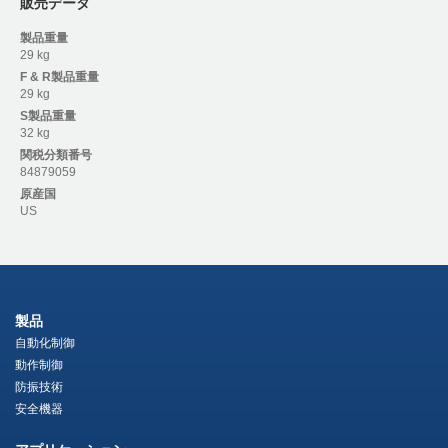
販売データ
製品重量
29 kg
F & R
製品重量
29 kg
S
製品重量
32 kg
関税分類番号
84879059
原産国
US
製品
自動化制御
動作制御
防振技術
安全機器