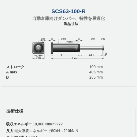
SCS63-100-R
自動倉庫向けダンパー、特性を最適化
製品寸法
ストローク
100 mm
A max.
405 mm
B
285 mm
技術仕様
吸収エネルギー
18,000 Nm/?????
反力
最大吸収エネルギーで80kN～210kN N