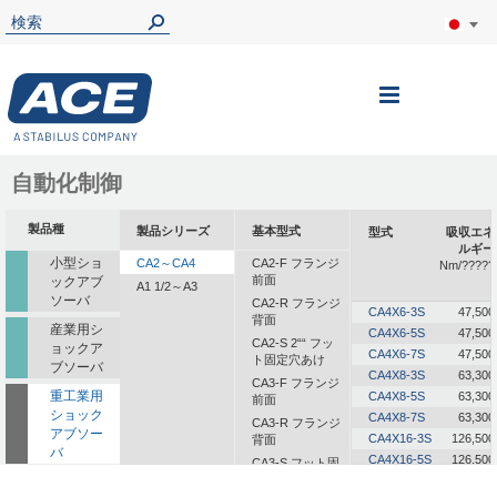
ナ
ビ
を
自動化制御
呼
製品種
製品シリーズ
基本型式
型式
吸収エネ
ぶ
ルギー
小型ショ
CA2～CA4
CA2-F フランジ
Nm/?????
前面
ックアブ
A1 1/2～A3
ソーバ
CA2-R フランジ
CA4X6-3S
47,500
背面
産業用シ
CA4X6-5S
47,500
CA2-S 2““ フッ
ョックア
CA4X6-7S
47,500
ト固定穴あけ
ブソーバ
CA4X8-3S
63,300
CA3-F フランジ
重工業用
CA4X8-5S
63,300
前面
ショック
CA4X8-7S
63,300
CA3-R フランジ
アブソー
CA4X16-3S
126,500
背面
バ
CA4X16-5S
126,500
CA3-S フット固
定
一体型ダ
CA4X16-7S
126,500