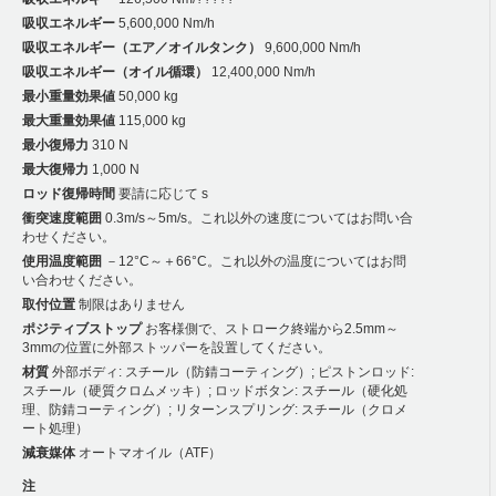
吸収エネルギー
5,600,000 Nm/h
吸収エネルギー（エア／オイルタンク）
9,600,000 Nm/h
吸収エネルギー（オイル循環）
12,400,000 Nm/h
最小重量効果値
50,000 kg
最大重量効果値
115,000 kg
最小復帰力
310 N
最大復帰力
1,000 N
ロッド復帰時間
要請に応じて s
衝突速度範囲
0.3m/s～5m/s。これ以外の速度についてはお問い合
わせください。
使用温度範囲
－12°C～＋66°C。これ以外の温度についてはお問
い合わせください。
取付位置
制限はありません
ポジティブストップ
お客様側で、ストローク終端から2.5mm～
3mmの位置に外部ストッパーを設置してください。
材質
外部ボディ: スチール（防錆コーティング）; ピストンロッド:
スチール（硬質クロムメッキ）; ロッドボタン: スチール（硬化処
理、防錆コーティング）; リターンスプリング: スチール（クロメ
ート処理）
減衰媒体
オートマオイル（ATF）
注