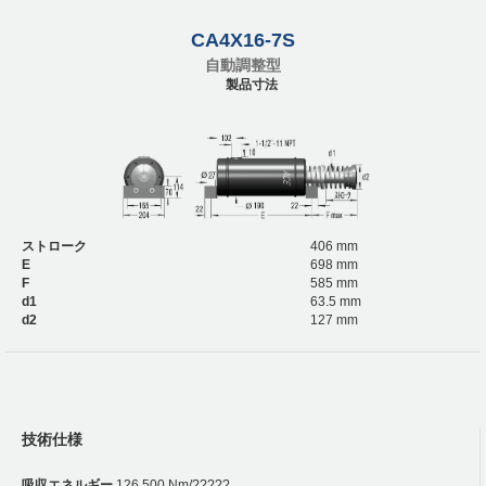
CA4X16-7S
自動調整型
製品寸法
ストローク
406 mm
E
698 mm
F
585 mm
d1
63.5 mm
d2
127 mm
技術仕様
吸収エネルギー
126,500 Nm/?????