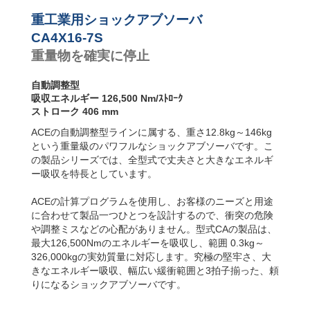
ンパー
CA4-F フランジ
前面
重工業用ショックアブソーバ
CA4-R フランジ
CA4X16-7S
背面
重量物を確実に停止
CA4-FRP 6 両サ
イドにねじ山
(直取付型)
自動調整型
CA4-S フット固
吸収エネルギー 126,500 Nm/ｽﾄﾛｰｸ
定
ストローク 406 mm
ACEの自動調整型ラインに属する、重さ12.8kg～146kg
という重量級のパワフルなショックアブソーバです。こ
の製品シリーズでは、全型式で丈夫さと大きなエネルギ
ー吸収を特長としています。
ACEの計算プログラムを使用し、お客様のニーズと用途
に合わせて製品一つひとつを設計するので、衝突の危険
や調整ミスなどの心配がありません。型式CAの製品は、
最大126,500Nmのエネルギーを吸収し、範囲 0.3kg～
326,000kgの実効質量に対応します。究極の堅牢さ、大
きなエネルギー吸収、幅広い緩衝範囲と3拍子揃った、頼
りになるショックアブソーバです。