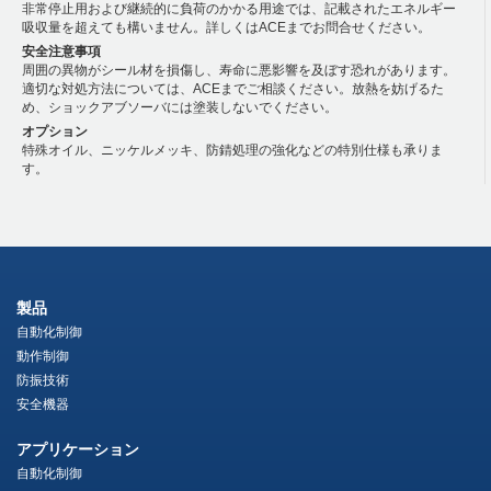
非常停止用および継続的に負荷のかかる用途では、記載されたエネルギー
吸収量を超えても構いません。詳しくはACEまでお問合せください。
安全注意事項
周囲の異物がシール材を損傷し、寿命に悪影響を及ぼす恐れがあります。
適切な対処方法については、ACEまでご相談ください。放熱を妨げるた
め、ショックアブソーバには塗装しないでください。
オプション
特殊オイル、ニッケルメッキ、防錆処理の強化などの特別仕様も承りま
す。
製品
自動化制御
動作制御
防振技術
安全機器
アプリケーション
自動化制御