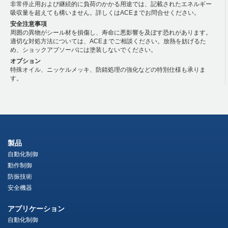
非常停止用および継続的に負荷のかかる用途では、記載されたエネルギー
吸収量を超えても構いません。詳しくはACEまでお問合せください。
安全注意事項
周囲の異物がシール材を損傷し、寿命に悪影響を及ぼす恐れがあります。
適切な対処方法については、ACEまでご相談ください。放熱を妨げるた
め、ショックアブソーバには塗装しないでください。
オプション
特殊オイル、ニッケルメッキ、防錆処理の強化などの特別仕様も承りま
す。
製品
自動化制御
動作制御
防振技術
安全機器
アプリケーション
自動化制御