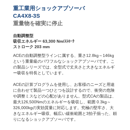
ンパー
CA4-F フランジ
前面
重工業用ショックアブソーバ
CA4-R フランジ
CA4X8-3S
背面
重量物を確実に停止
CA4-FRP 6 両サ
イドにねじ山
(直取付型)
自動調整型
CA4-S フット固
吸収エネルギー 63,300 Nm/ｽﾄﾛｰｸ
定
ストローク 203 mm
ACEの自動調整型ラインに属する、重さ12.8kg～146kg
という重量級のパワフルなショックアブソーバです。こ
の製品シリーズでは、全型式で丈夫さと大きなエネルギ
ー吸収を特長としています。
ACEの計算プログラムを使用し、お客様のニーズと用途
に合わせて製品一つひとつを設計するので、衝突の危険
や調整ミスなどの心配がありません。型式CAの製品は、
最大126,500Nmのエネルギーを吸収し、範囲 0.3kg～
326,000kgの実効質量に対応します。究極の堅牢さ、大
きなエネルギー吸収、幅広い緩衝範囲と3拍子揃った、頼
りになるショックアブソーバです。