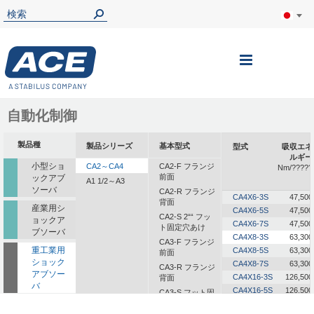
ナ
ビ
を
自動化制御
呼
製品種
製品シリーズ
基本型式
型式
吸収エネ
ぶ
ルギー
小型ショ
CA2～CA4
CA2-F フランジ
Nm/?????
前面
ックアブ
A1 1/2～A3
ソーバ
CA2-R フランジ
CA4X6-3S
47,500
背面
産業用シ
CA4X6-5S
47,500
CA2-S 2““ フッ
ョックア
CA4X6-7S
47,500
ト固定穴あけ
ブソーバ
CA4X8-3S
63,300
CA3-F フランジ
重工業用
CA4X8-5S
63,300
前面
ショック
CA4X8-7S
63,300
CA3-R フランジ
アブソー
CA4X16-3S
126,500
背面
バ
CA4X16-5S
126,500
CA3-S フット固
定
一体型ダ
CA4X16-7S
126,500