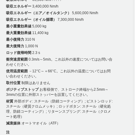
吸収エネルギー
3,400,000 Nm/h
吸収エネルギー（エア／オイルタンク）
5,600,000 Nm/h
吸収エネルギー（オイル循環）
7,300,000 Nm/h
最小重量効果値
5,000 kg
最大重量効果値
11,400 kg
最小復帰力
310 N
最大復帰力
1,000 N
ロッド復帰時間
2.3 s
衝突速度範囲
0.3m/s～5m/s。これ以外の速度についてはお問い合
わせください。
使用温度範囲
－12°C～＋66°C。これ以外の温度についてはお問
い合わせください。
取付位置
制限はありません
ポジティブストップ
お客様側で、ストローク終端から2.5mm～
3mmの位置に外部ストッパーを設置してください。
材質
外部ボディ: スチール（防錆コーティング）; ピストンロッド:
スチール（硬質クロムメッキ）; ロッドボタン: スチール（硬化処
理、防錆コーティング）; リターンスプリング: スチール（クロメ
ート処理）
減衰媒体
オートマオイル（ATF）
注