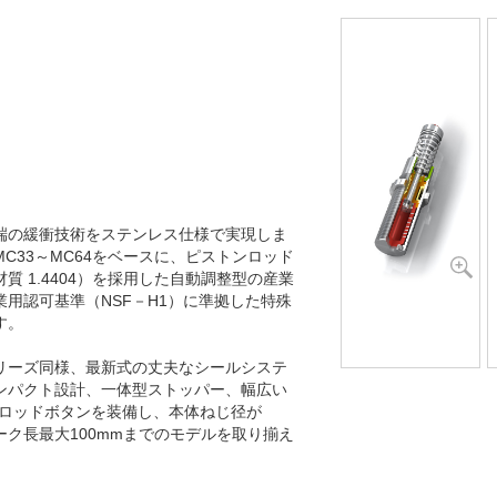
MC4550M-4-V4A
MC4575M-0-V4A
MC4575M-1-V4A
MC4575M-2-V4A
MC4575M-3-V4A
MC4575M-4-V4A
端の緩衝技術をステンレス仕様で実現しま
C33～MC64をベースに、ピストンロッド
 1.4404）を採用した自動調整型の産業
用認可基準（NSF－H1）に準拠した特殊
す。
リーズ同様、最新式の丈夫なシールシステ
ンパクト設計、一体型ストッパー、幅広い
製ロッドボタンを装備し、本体ねじ径が
トローク長最大100mmまでのモデルを取り揃え