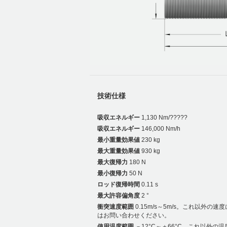
技術仕様
吸収エネルギー
1,130 Nm/?????
吸収エネルギー
146,000 Nm/h
最小重量効果値
230 kg
最大重量効果値
930 kg
最大復帰力
180 N
最小復帰力
50 N
ロッド復帰時間
0.11 s
最大許容偏角度
2 °
衝突速度範囲
0.15m/s～5m/s。これ以外の速
はお問い合わせください。
使用温度範囲
－12°C～＋66°C。これ以外の