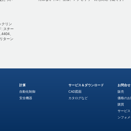
ロックリン
ド: スチー
4404、
 リターン
計算
サービス＆ダウンロード
お問合せ
自動化制御
CAD図面
販売
安全機器
カタログなど
価格のお
購買
サービス
ンフォメ