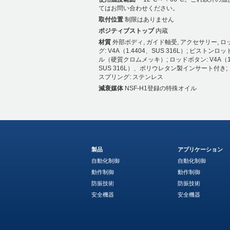
てはお問い合わせください。
取付位置
制限はありません
ポジティブストップ
内蔵
材質
外部ボディ, ガイド軸受, アクセサリー, 
グ: V4A（1.4404、SUS 316L）; ピストンロッ
ル（硬質クロムメッキ）; ロッドボタン: V4A（1.
SUS 316L）、ポリウレタン製インサート付き;
スプリング: ステンレス
減衰媒体
NSF-H1登録の特殊オイル
製品
アプリケーション
自動化制御
自動化制御
動作制御
動作制御
防振技術
防振技術
安全機器
安全機器