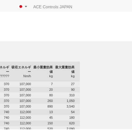
ACE Controls JAPAN
ネルギ
吸収エネルギ
最小重量効果
最大重量効果
ー
ー
値
値
?????
Nm/h
kg
kg
370
107,000
7
27
370
107,000
20
90
370
107,000
80
310
370
107,000
260
1,050
370
107,000
890
3,540
740
112,000
13
54
740
112,000
45
180
740
112,000
150
620
740
112,000
520
2,090