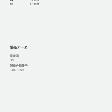
d2
42 mm
販売データ
原産国
US
関税分類番号
84879059