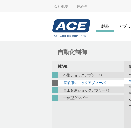
会社概要
連絡先
製品
アプリ
自動化制御
製品種
小型ショックアブソーバ
M
M
産業用ショックアブソーバ
M
重工業用ショックアブソーバ
M
一体型ダンパー
S
M