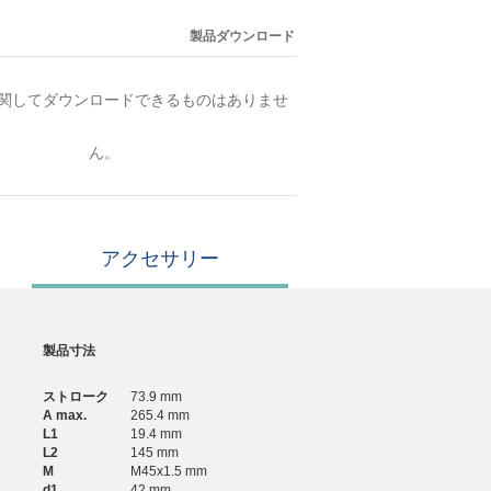
製品ダウンロード
関してダウンロードできるものはありませ
ん。
アクセサリー
製品寸法
ストローク
73.9 mm
A max.
265.4 mm
L1
19.4 mm
L2
145 mm
M
M45x1.5 mm
d1
42 mm