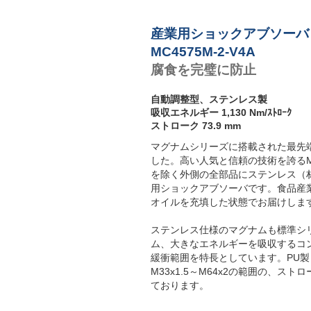
産業用ショックアブソーバ
MC4575M-2-V4A
腐食を完璧に防止
自動調整型、ステンレス製
吸収エネルギー 1,130 Nm/ｽﾄﾛｰｸ
ストローク 73.9 mm
マグナムシリーズに搭載された最先
した。高い人気と信頼の技術を誇るM
を除く外側の全部品にステンレス（材質
用ショックアブソーバです。食品産業
オイルを充填した状態でお届けしま
ステンレス仕様のマグナムも標準シ
ム、大きなエネルギーを吸収するコ
緩衝範囲を特長としています。PU
M33x1.5～M64x2の範囲の、ス
ております。