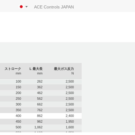
ACE Controls JAPAN
ストローク
L 最大長
最大ガス反力
mm
mm
N
100
262
2,500
150
362
2,500
200
462
2,500
250
562
2,500
300
662
2,500
350
762
2,500
400
862
2,400
450
962
1,950
500
1,062
1,600
550
1,162
1,350