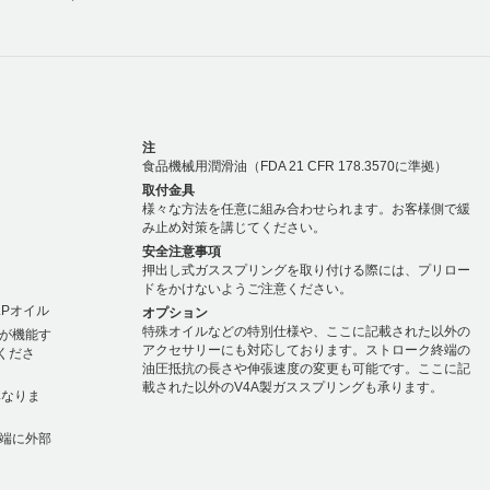
注
食品機械用潤滑油（FDA 21 CFR 178.3570に準拠）
取付金具
様々な方法を任意に組み合わせられます。お客様側で緩
み止め対策を講じてください。
安全注意事項
押出し式ガススプリングを取り付ける際には、プリロー
ドをかけないようご注意ください。
HLPオイル
オプション
特殊オイルなどの特別仕様や、ここに記載された以外の
が機能す
アクセサリーにも対応しております。ストローク終端の
くださ
油圧抵抗の長さや伸張速度の変更も可能です。ここに記
載された以外のV4A製ガススプリングも承ります。
異なりま
端に外部