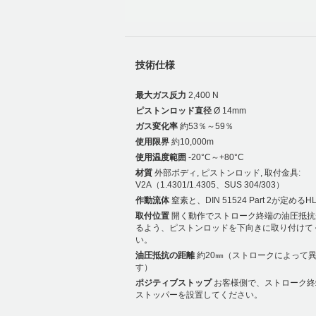
技術仕様
最大ガス反力
2,400 N
ピストンロッド直径
Ø 14mm
ガス変化率
約53％～59％
使用限界
約10,000m
使用温度範囲
-20°C～+80°C
材質
外部ボディ, ピストンロッド, 取付金具:
V2A（1.4301/1.4305、SUS 304/303）
作動流体
窒素と、DIN 51524 Part 2が定める
取付位置
開く動作でストローク終端の油圧抵抗
るよう、ピストンロッドを下向きに取り付けて
い。
油圧抵抗の距離
約20㎜（ストロークによって
す）
ポジティブストップ
お客様側で、ストローク終
ストッパーを設置してください。