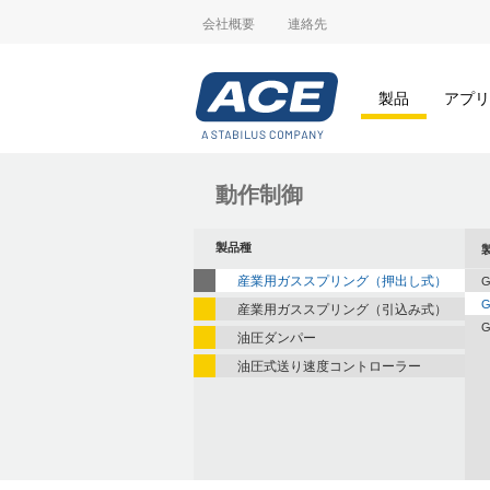
会社概要
連絡先
製品
アプリ
動作制御
製品種
産業用ガススプリング（押出し式）
G
G
産業用ガススプリング（引込み式）
G
油圧ダンパー
油圧式送り速度コントローラー