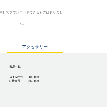
関してダウンロードできるものはありませ
ん。
アクセサリー
製品寸法
ストローク
400 mm
L 最大長
862 mm