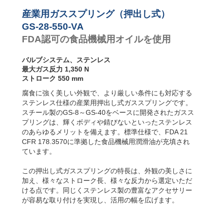
り速度コ
GS-28-550-VA
550
ントロー
GS-28-600-VA
600
産業用ガススプリング（押出し式）
ラー
GS-28-650-VA
650
GS-28-550-VA
FDA認可の食品機械用オイルを使用
バルブシステム、ステンレス
最大ガス反力 1,350 N
ストローク 550 mm
腐食に強く美しい外観で、より厳しい条件にも対応する
ステンレス仕様の産業用押出し式ガススプリングです。
スチール製のGS-8～GS-40をベースに開発されたガスス
プリングは、輝くボディや錆びないといったステンレス
のあらゆるメリットを備えます。標準仕様で、FDA 21
CFR 178.3570に準拠した食品機械用潤滑油が充填され
ています。
この押出し式ガススプリングの特長は、外観の美しさに
加え、様々なストローク長、様々な反力から選定いただ
ける点です。同じくステンレス製の豊富なアクセサリー
が容易な取り付けを実現し、活用の幅を広げます。