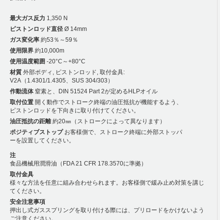
最大ガス反力
1,350 N
ピストンロッド直径
Ø 14mm
ガス変化率
約53％～59％
使用限界
約10,000m
使用温度範囲
-20°C～+80°C
材質
外部ボディ, ピストンロッド, 取付金具:
V2A（1.4301/1.4305、SUS 304/303）
作動流体
窒素と、DIN 51524 Part 2が定めるHLPオイル
取付位置
開く動作でストローク終端の油圧抵抗が機能するよう、
ピストンロッドを下向きに取り付けてください。
油圧抵抗の距離
約20㎜（ストロークによって異なります）
ポジティブストップ
お客様側で、ストローク終端に外部ストッパ
ーを設置してください。
注
食品機械用潤滑油（FDA 21 CFR 178.3570に準拠）
取付金具
様々な方法を任意に組み合わせられます。お客様側で緩み止め対策を講じ
てください。
安全注意事項
押出し式ガススプリングを取り付ける際には、プリロードをかけないよう
ご注意ください。