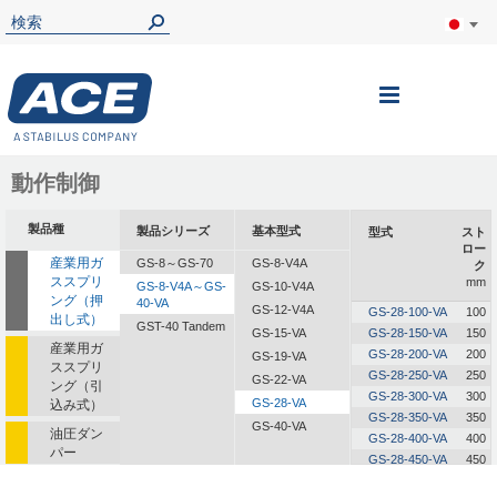
ナ
ビ
を
動作制御
呼
製品種
製品シリーズ
基本型式
型式
スト
ぶ
ロー
産業用ガ
GS-8～GS-70
GS-8-V4A
ク
ススプリ
mm
GS-8-V4A～GS-
GS-10-V4A
ング（押
40-VA
GS-12-V4A
GS-28-100-VA
100
出し式）
GST-40 Tandem
GS-15-VA
GS-28-150-VA
150
産業用ガ
GS-28-200-VA
200
GS-19-VA
ススプリ
GS-28-250-VA
250
GS-22-VA
ング（引
GS-28-300-VA
300
GS-28-VA
込み式）
GS-28-350-VA
350
GS-40-VA
油圧ダン
GS-28-400-VA
400
パー
GS-28-450-VA
450
油圧式送
GS-28-500-VA
500