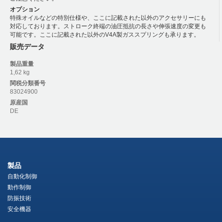
オプション
特殊オイルなどの特別仕様や、ここに記載された以外のアクセサリーにも
対応しております。ストローク終端の油圧抵抗の長さや伸張速度の変更も
可能です。ここに記載された以外のV4A製ガススプリングも承ります。
販売データ
製品重量
1,62 kg
関税分類番号
83024900
原産国
DE
製品
自動化制御
動作制御
防振技術
安全機器