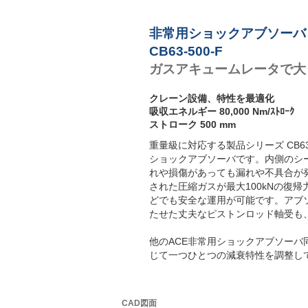
非常用ショックアブソーバ
CB63-500-F
ガスアキュームレータで大
クレーン設備、特性を最適化
吸収エネルギー 80,000 Nm/ｽﾄﾛｰｸ
ストローク 500 mm
重量級に対応する製品シリーズ CB6
ショックアブソーバです。内側のシ
れや損傷があっても漏れや不具合が
された圧縮ガスが最大100kNの復
どでも安全な運用が可能です。アブ
たせた丈夫なピストンロッド軸受も
他のACE非常用ショックアブソーバ
じて一つひとつの減衰特性を調整し
CAD図面