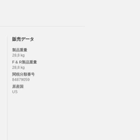
販売データ
製品重量
28,8 kg
F & R
製品重量
28,8 kg
関税分類番号
84879059
原産国
US