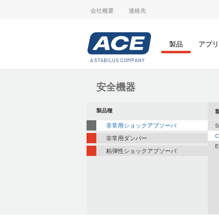
会社概要
連絡先
製品
アプリ
安全機器
製品種
非常用ショックアブソーバ
S
C
非常用ダンパー
E
粘弾性ショックアブソーバ