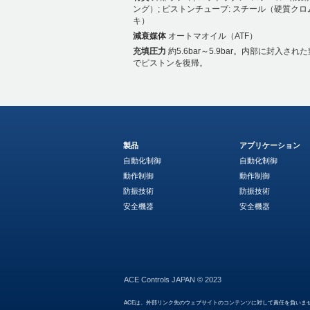
ング）; ピストンチューブ: スチール（硬質クロ
キ）
減衰媒体
オートマオイル（ATF）
充填圧力
約5.6bar～5.9bar。内部に封入され
でピストンを復帰。
製品
アプリケーション
自動化制御
自動化制御
動作制御
動作制御
防振技術
防振技術
安全機器
安全機器
ACE Controls JAPAN © 2023
ACEは、外部リンク先のウェブサイトのコンテンツに対して責任を負いま