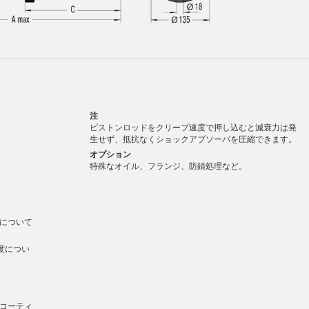
注
ピストンロッドをクリープ速度で押し込むと減衰力は発
生せず、抵抗なくショックアブソーバを圧縮できます。
オプション
特殊なオイル、フランジ、防錆処理など。
速度について
温度につい
錆コーティ