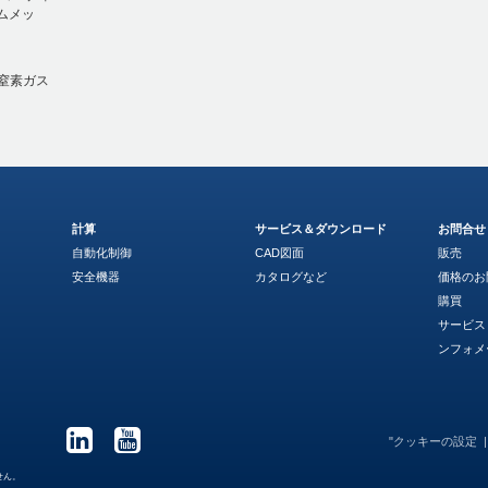
ムメッ
た窒素ガス
計算
サービス＆ダウンロード
お問合せ
自動化制御
CAD図面
販売
安全機器
カタログなど
価格のお
購買
サービス
ンフォメ
"クッキーの設定
せん。