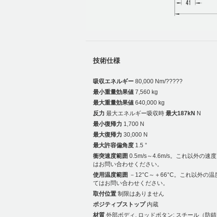
技術仕様
吸収エネルギー
80,000 Nm/?????
最小重量効果値
7,560 kg
最大重量効果値
640,000 kg
反力
最大エネルギー吸収時
最大187kN
N
最小復帰力
1,700 N
最大復帰力
30,000 N
最大許容偏角度
1.5 °
衝突速度範囲
0.5m/s～4.6m/s。これ以外の
はお問い合わせください。
使用温度範囲
－12°C～＋66°C。これ以外の
てはお問い合わせください。
取付位置
制限はありません
ポジティブストップ
内蔵
材質
外部ボディ, ロッドボタン: スチール（防