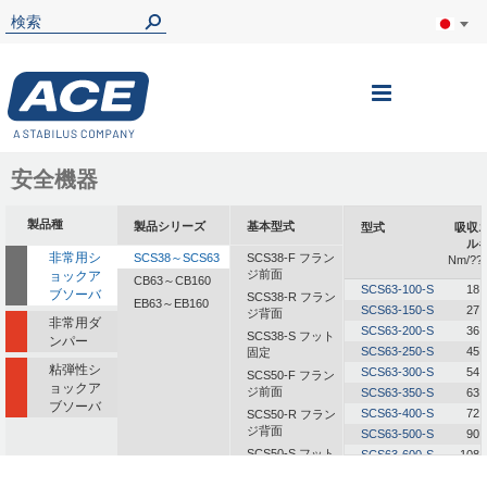
ナ
ビ
を
安全機器
呼
製品種
製品シリーズ
基本型式
型式
吸収
ぶ
ル
非常用シ
SCS38～SCS63
SCS38-F フラン
Nm/??
ジ前面
ョックア
CB63～CB160
SCS63-100-S
18,
ブソーバ
SCS38-R フラン
EB63～EB160
SCS63-150-S
27,
ジ背面
非常用ダ
SCS63-200-S
36,
SCS38-S フット
ンパー
SCS63-250-S
45,
固定
粘弾性シ
SCS63-300-S
54,
SCS50-F フラン
ョックア
ジ前面
SCS63-350-S
63,
ブソーバ
SCS63-400-S
72,
SCS50-R フラン
ジ背面
SCS63-500-S
90,
SCS50-S フット
SCS63-600-S
108,
固定
SCS63-700-S
126,