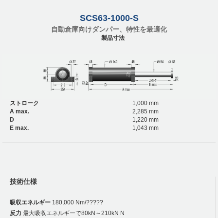
SCS63-1000-S
自動倉庫向けダンパー、特性を最適化
製品寸法
ストローク
1,000 mm
A max.
2,285 mm
D
1,220 mm
E max.
1,043 mm
技術仕様
吸収エネルギー
180,000 Nm/?????
反力
最大吸収エネルギーで80kN～210kN N