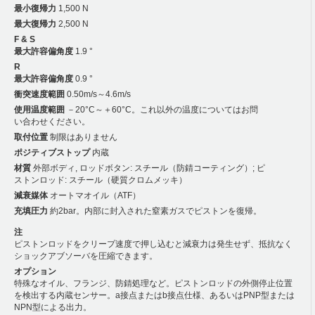
最小復帰力
1,500 N
最大復帰力
2,500 N
F & S
最大許容偏角度
1.9 °
R
最大許容偏角度
0.9 °
衝突速度範囲
0.50m/s～4.6m/s
使用温度範囲
－20°C～＋60°C。これ以外の温度についてはお問
い合わせください。
取付位置
制限はありません
ポジティブストップ
内蔵
材質
外部ボディ, ロッドボタン: スチール（防錆コーティング）; ピ
ストンロッド: スチール（硬質クロムメッキ）
減衰媒体
オートマオイル（ATF）
充填圧力
約2bar。内部に封入された窒素ガスでピストンを復帰。
注
ピストンロッドをクリープ速度で押し込むと減衰力は発生せず、抵抗なく
ショックアブソーバを圧縮できます。
オプション
特殊なオイル、フランジ、防錆処理など。ピストンロッドの外側停止位置
を検出する内蔵センサー。a接点またはb接点仕様、あるいはPNP型または
NPN型による出力。