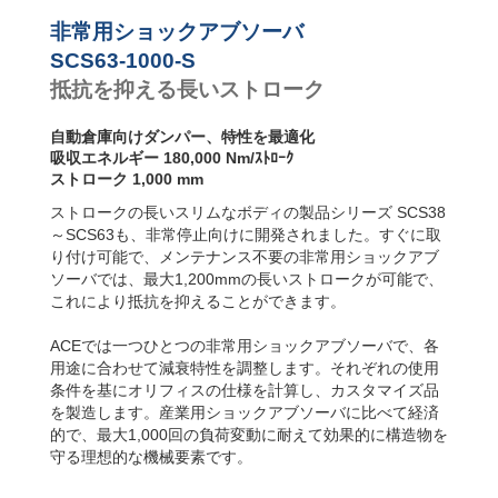
SCS63-R フラン
SCS63-800-S
144,
ジ背面
非常用ショックアブソーバ
SCS63-1000-S
180,
SCS63-S フット
SCS63-1200-S
216,
SCS63-1000-S
固定
抵抗を抑える長いストローク
SCS63-F フラン
ジ前面
自動倉庫向けダンパー、特性を最適化
吸収エネルギー 180,000 Nm/ｽﾄﾛｰｸ
ストローク 1,000 mm
ストロークの長いスリムなボディの製品シリーズ SCS38
～SCS63も、非常停止向けに開発されました。すぐに取
り付け可能で、メンテナンス不要の非常用ショックアブ
ソーバでは、最大1,200mmの長いストロークが可能で、
これにより抵抗を抑えることができます。
ACEでは一つひとつの非常用ショックアブソーバで、各
用途に合わせて減衰特性を調整します。それぞれの使用
条件を基にオリフィスの仕様を計算し、カスタマイズ品
を製造します。産業用ショックアブソーバに比べて経済
的で、最大1,000回の負荷変動に耐えて効果的に構造物を
守る理想的な機械要素です。