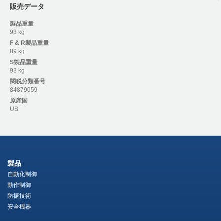
販売データ
製品重量
93 kg
F & R
製品重量
89 kg
S
製品重量
93 kg
関税分類番号
84879059
原産国
US
製品
自動化制御
動作制御
防振技術
安全機器