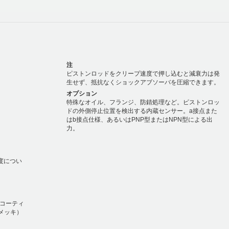
注
ピストンロッドをクリープ速度で押し込むと減衰力は発
生せず、抵抗なくショックアブソーバを圧縮できます。
オプション
特殊なオイル、フランジ、防錆処理など。ピストンロッ
ドの外側停止位置を検出する内蔵センサー。a接点また
はb接点仕様、あるいはPNP型またはNPN型による出
力。
温度につい
錆コーティ
ムメッキ）