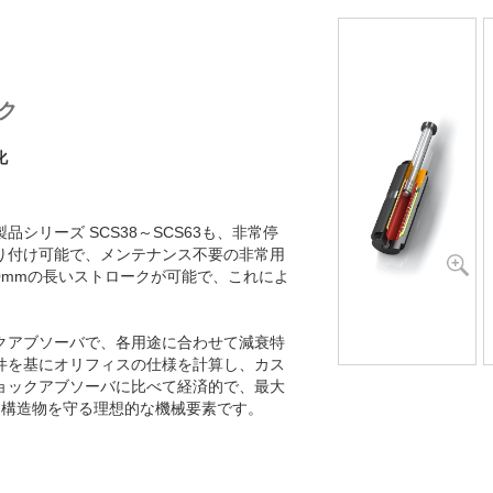
SCS63-800-S
SCS63-1000-S
SCS63-1200-S
ク
化
シリーズ SCS38～SCS63も、非常停
り付け可能で、メンテナンス不要の非常用
00mmの長いストロークが可能で、これによ
ックアブソーバで、各用途に合わせて減衰特
件を基にオリフィスの仕様を計算し、カス
ョックアブソーバに比べて経済的で、最大
的に構造物を守る理想的な機械要素です。