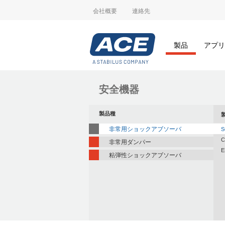
会社概要
連絡先
製品
アプリ
安全機器
製品種
非常用ショックアブソーバ
S
C
非常用ダンパー
E
粘弾性ショックアブソーバ