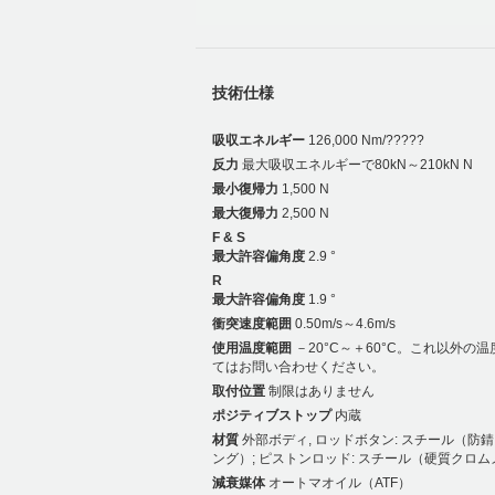
技術仕様
吸収エネルギー
126,000 Nm/?????
反力
最大吸収エネルギーで80kN～210kN N
最小復帰力
1,500 N
最大復帰力
2,500 N
F & S
最大許容偏角度
2.9 °
R
最大許容偏角度
1.9 °
衝突速度範囲
0.50m/s～4.6m/s
使用温度範囲
－20°C～＋60°C。これ以外の
てはお問い合わせください。
取付位置
制限はありません
ポジティブストップ
内蔵
材質
外部ボディ, ロッドボタン: スチール（防
ング）; ピストンロッド: スチール（硬質クロ
減衰媒体
オートマオイル（ATF）