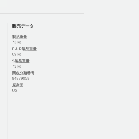
販売データ
製品重量
73 kg
F & R
製品重量
69 kg
S
製品重量
73 kg
関税分類番号
84879059
原産国
US